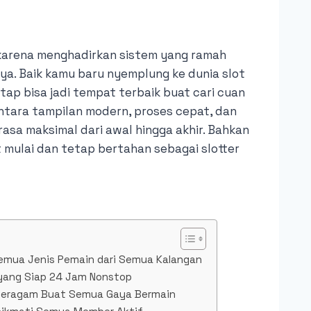
karena menghadirkan sistem yang ramah
ya. Baik kamu baru nyemplung ke dunia slot
tap bisa jadi tempat terbaik buat cari cuan
antara tampilan modern, proses cepat, dan
asa maksimal dari awal hingga akhir. Bahkan
t mulai dan tetap bertahan sebagai slotter
Semua Jenis Pemain dari Semua Kalangan
yang Siap 24 Jam Nonstop
 Beragam Buat Semua Gaya Bermain