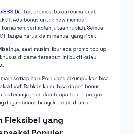
pi888 Daftar
, promosi bukan cuma buat
aktif. Ada bonus untuk new member,
 turnamen berhadiah jutaan rupiah. Semua
tif tanpa harus klaim manual yang ribet.
Misalnya, saat musim libur ada promo top up
husus di game tersebut. Ini bukti kalau
a.
main setiap hari. Poin yang dikumpulkan bisa
 eksklusif. Bahkan kamu bisa dapet bonus
a sistemnya jelas dan tanpa tipu-tipu, gak
ang doyan bonus banyak tanpa drama.
 Fleksibel yang
nsaksi Populer