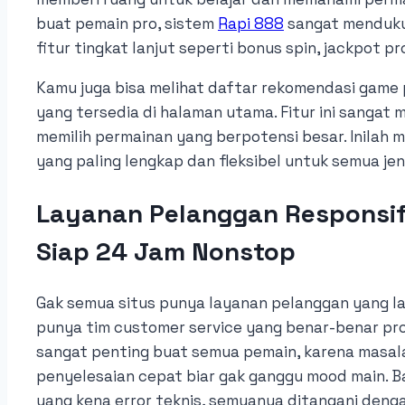
buat pemain pro, sistem
Rapi 888
sangat menduku
fitur tingkat lanjut seperti bonus spin, jackpot p
Kamu juga bisa melihat daftar rekomendasi game 
yang tersedia di halaman utama. Fitur ini sanga
memilih permainan yang berpotensi besar. Inilah 
yang paling lengkap dan fleksibel untuk semua jeni
Layanan Pelanggan Responsif
Siap 24 Jam Nonstop
Gak semua situs punya layanan pelanggan yang la
punya tim customer service yang benar-benar profe
sangat penting buat semua pemain, karena masal
penyelesaian cepat biar gak ganggu mood main. B
yang kena error teknis, semuanya ditangani deng