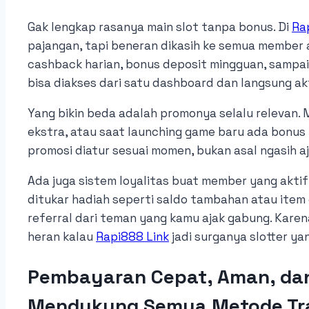
Gak lengkap rasanya main slot tanpa bonus. Di
Ra
pajangan, tapi beneran dikasih ke semua member 
cashback harian, bonus deposit mingguan, sampai
bisa diakses dari satu dashboard dan langsung ak
Yang bikin beda adalah promonya selalu relevan. 
ekstra, atau saat launching game baru ada bonus k
promosi diatur sesuai momen, bukan asal ngasih aj
Ada juga sistem loyalitas buat member yang aktif 
ditukar hadiah seperti saldo tambahan atau item
referral dari teman yang kamu ajak gabung. Karen
heran kalau
Rapi888 Link
jadi surganya slotter y
Pembayaran Cepat, Aman, dan
Mendukung Semua Metode Tra