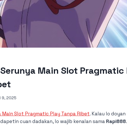
 Serunya Main Slot Pragmatic 
bet
l 9, 2025
 Main Slot Pragmatic Play Tanpa Ribet
. Kalau lo doyan
 dapetin cuan dadakan, lo wajib kenalan sama
Rapi888