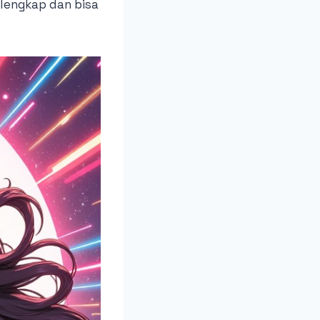
 lengkap dan bisa