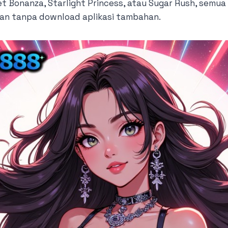
t Bonanza, Starlight Princess, atau Sugar Rush, semua
an tanpa download aplikasi tambahan.