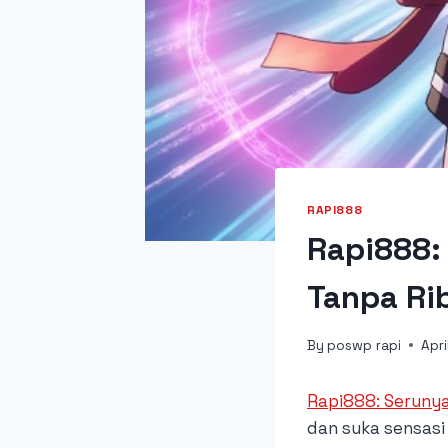
RAPI888
Rapi888:
Tanpa Ri
By
poswp rapi
Apri
Rapi888: Serunya
dan suka sensasi