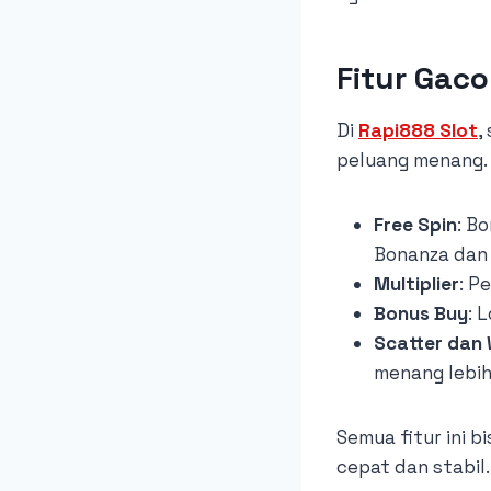
Fitur Gaco
Di
Rapi888 Slot
,
peluang menang. 
Free Spin
: B
Bonanza dan 
Multiplier
: P
Bonus Buy
: 
Scatter dan 
menang lebih
Semua fitur ini b
cepat dan stabil.