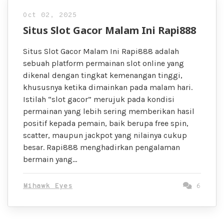
Oct 02, 2025
Situs Slot Gacor Malam Ini Rapi888
Situs Slot Gacor Malam Ini Rapi888 adalah
sebuah platform permainan slot online yang
dikenal dengan tingkat kemenangan tinggi,
khususnya ketika dimainkan pada malam hari.
Istilah “slot gacor” merujuk pada kondisi
permainan yang lebih sering memberikan hasil
positif kepada pemain, baik berupa free spin,
scatter, maupun jackpot yang nilainya cukup
besar. Rapi888 menghadirkan pengalaman
bermain yang…
Mihawk Eyes
6