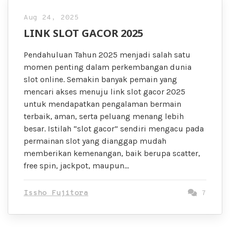
Aug 24, 2025
LINK SLOT GACOR 2025
Pendahuluan Tahun 2025 menjadi salah satu
momen penting dalam perkembangan dunia
slot online. Semakin banyak pemain yang
mencari akses menuju link slot gacor 2025
untuk mendapatkan pengalaman bermain
terbaik, aman, serta peluang menang lebih
besar. Istilah “slot gacor” sendiri mengacu pada
permainan slot yang dianggap mudah
memberikan kemenangan, baik berupa scatter,
free spin, jackpot, maupun…
Issho Fujitora
7