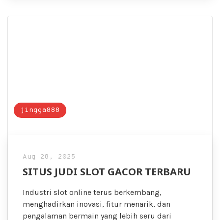
jingga888
Aug 28, 2025
SITUS JUDI SLOT GACOR TERBARU
Industri slot online terus berkembang,
menghadirkan inovasi, fitur menarik, dan
pengalaman bermain yang lebih seru dari