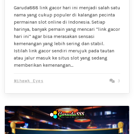
Garuda888 link gacor hari ini menjadi salah satu
nama yang cukup populer di kalangan pecinta
permainan slot online di Indonesia. Setiap
harinya, banyak pemain yang mencari “link gacor
hari ini” agar bisa merasakan sensasi
kemenangan yang lebih sering dan stabil.
Istilah link gacor sendiri merujuk pada tautan
atau jalur masuk ke situs slot yang sedang
memberikan kemenangan…
Mihawk Eyes
3