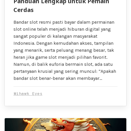
Panduan Lengkap untuk Pemain
Cerdas
Bandar slot resmi pasti bayar dalam permainan
slot online telah menjadi hiburan digital yang
sangat populer di kalangan masyarakat
Indonesia. Dengan kemudahan akses, tampilan
yang menarik, serta peluang menang besar, tak
heran jika game slot menjadi pilihan favorit.
Namun, di balik euforia bermain slot, ada satu
pertanyaan krusial yang sering muncul: “Apakah
bandar slot benar-benar akan membayar…
Mihawk Eyes