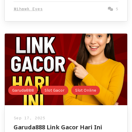
Mihawk Eyes
5
Garuda888
Slot Gacor
Slot Online
Sep 17, 2025
Garuda888 Link Gacor Hari Ini