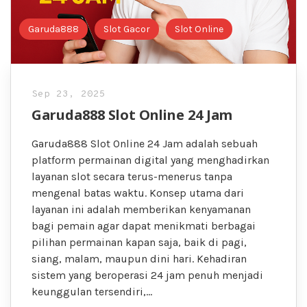
Garuda888
Slot Gacor
Slot Online
Sep 23, 2025
Garuda888 Slot Online 24 Jam
Garuda888 Slot Online 24 Jam adalah sebuah
platform permainan digital yang menghadirkan
layanan slot secara terus-menerus tanpa
mengenal batas waktu. Konsep utama dari
layanan ini adalah memberikan kenyamanan
bagi pemain agar dapat menikmati berbagai
pilihan permainan kapan saja, baik di pagi,
siang, malam, maupun dini hari. Kehadiran
sistem yang beroperasi 24 jam penuh menjadi
keunggulan tersendiri,…