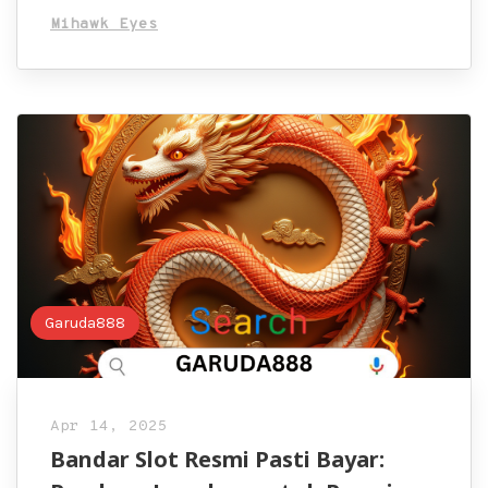
Mihawk Eyes
Garuda888
Apr 14, 2025
Bandar Slot Resmi Pasti Bayar: