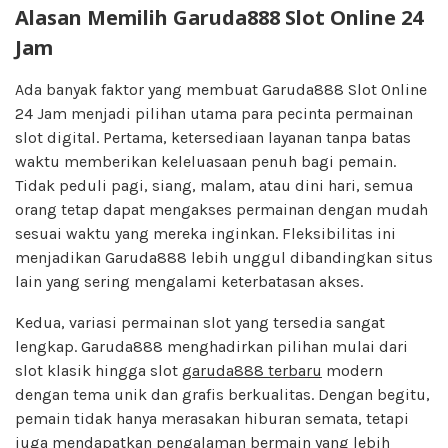
Alasan Memilih Garuda888 Slot Online 24
Jam
Ada banyak faktor yang membuat Garuda888 Slot Online
24 Jam menjadi pilihan utama para pecinta permainan
slot digital. Pertama, ketersediaan layanan tanpa batas
waktu memberikan keleluasaan penuh bagi pemain.
Tidak peduli pagi, siang, malam, atau dini hari, semua
orang tetap dapat mengakses permainan dengan mudah
sesuai waktu yang mereka inginkan. Fleksibilitas ini
menjadikan Garuda888 lebih unggul dibandingkan situs
lain yang sering mengalami keterbatasan akses.
Kedua, variasi permainan slot yang tersedia sangat
lengkap. Garuda888 menghadirkan pilihan mulai dari
slot klasik hingga slot
garuda888 terbaru
modern
dengan tema unik dan grafis berkualitas. Dengan begitu,
pemain tidak hanya merasakan hiburan semata, tetapi
juga mendapatkan pengalaman bermain yang lebih