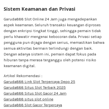
Sistem Keamanan dan Privasi
Garuda888 Slot Online 24 Jam juga mengedepankan
aspek keamanan. Seluruh transaksi keuangan diproses
dengan enkripsi tingkat tinggi, sehingga pemain tidak
perlu khawatir mengenai kebocoran data. Privasi setiap
pengguna pun dijaga dengan serius, memastikan bahwa
semua aktivitas bermain terlindungi dengan baik.
Dengan adanya sistem ini, pemain dapat fokus pada
hiburan tanpa merasa terganggu oleh potensi risiko
keamanan digital.
Artikel Rekomendasi :
Garuda888 Link Slot Terpercaya Depo 25
Garuda888 Situs Slot Terbaik 2025
Garuda888 Situs Slot Gacor 24 Jam
Garuda888 situs slot online
Garuda888 Slot Gacor Terpercaya