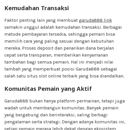
Kemudahan Transaksi
Faktor penting lain yang membuat
garuda888 link
semakin unggul adalah kemudahan transaksi. Berbagai
metode pembayaran tersedia, sehingga pemain bisa
memilih cara yang paling sesuai dengan kebutuhan
mereka. Proses deposit dan penarikan dana berjalan
cepat serta transparan, memberikan kenyamanan
tambahan bagi semua pemain. Hal ini menjadi nilai
tambah yang memperkuat posisi Garuda888 sebagai
salah satu situs slot online terbaik yang bisa diandalkan.
Komunitas Pemain yang Aktif
Garuda888 bukan hanya platform permainan, tetapi juga
wadah untuk membangun komunitas. Banyak pemain
yang bergabung dan berinteraksi, saling berbagi
pengalaman serta strategi. Dengan adanya komunitas ini,
setiap pemain merasa lebih dekat dengan ekosistem