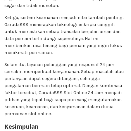
segar dan tidak monoton.
Ketiga, sistem keamanan menjadi nilai tambah penting.
Garuda888 menerapkan teknologi enkripsi canggih
untuk memastikan setiap transaksi berjalan aman dan
data pemain terlindungi sepenuhnya. Hal ini
memberikan rasa tenang bagi pemain yang ingin fokus
menikmati permainan.
Selain itu, layanan pelanggan yang responsif 24 jam
semakin memperkuat kenyamanan. Setiap masalah atau
pertanyaan dapat segera ditangani, sehingga
pengalaman bermain tetap optimal. Dengan kombinasi
faktor tersebut, Garuda888 Slot Online 24 Jam menjadi
pilihan yang tepat bagi siapa pun yang mengutamakan
keseruan, keamanan, dan kenyamanan dalam dunia
permainan slot online.
Kesimpulan