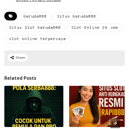
Garuda888
Situs Garuda888
Situs Slot Garuda888
Slot Online 24 Jam
slot online terpercaya
Share
Related Posts