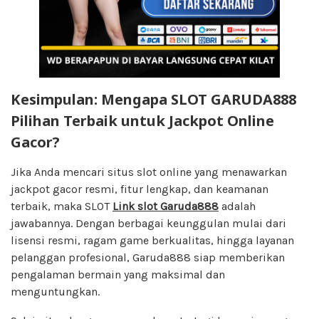
Kesimpulan: Mengapa SLOT GARUDA888
Pilihan Terbaik untuk Jackpot Online
Gacor?
Jika Anda mencari situs slot online yang menawarkan
jackpot gacor resmi, fitur lengkap, dan keamanan
terbaik, maka SLOT
Link slot Garuda888
adalah
jawabannya. Dengan berbagai keunggulan mulai dari
lisensi resmi, ragam game berkualitas, hingga layanan
pelanggan profesional, Garuda888 siap memberikan
pengalaman bermain yang maksimal dan
menguntungkan.