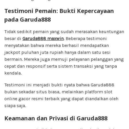
Testimoni Pemain: Bukti Kepercayaan
pada Garuda888
Tidak sedikit pemain yang sudah merasakan keuntungan
besar di
Garuda888 maxwin
. Beberapa testimoni
menyatakan bahwa mereka berhasil mendapatkan
jackpot puluhan juta rupiah hanya dalam satu sesi
bermain. Mereka juga memuji pelayanan pelanggan yang
cepat dan responsif serta sistem transaksi yang tanpa
kendala.
Testimoni ini menjadi bukti nyata bahwa Garuda888
bukan sekadar situs biasa, melainkan platform slot
online gacor resmi terbaik yang dapat diandalkan oleh
siapa saja.
Keamanan dan Privasi di Garuda888