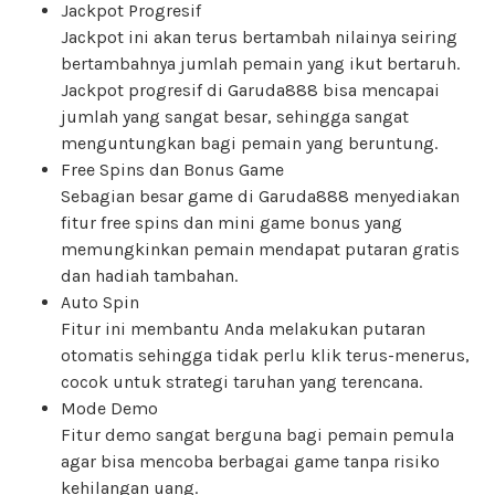
Jackpot Progresif
Jackpot ini akan terus bertambah nilainya seiring
bertambahnya jumlah pemain yang ikut bertaruh.
Jackpot progresif di Garuda888 bisa mencapai
jumlah yang sangat besar, sehingga sangat
menguntungkan bagi pemain yang beruntung.
Free Spins dan Bonus Game
Sebagian besar game di Garuda888 menyediakan
fitur free spins dan mini game bonus yang
memungkinkan pemain mendapat putaran gratis
dan hadiah tambahan.
Auto Spin
Fitur ini membantu Anda melakukan putaran
otomatis sehingga tidak perlu klik terus-menerus,
cocok untuk strategi taruhan yang terencana.
Mode Demo
Fitur demo sangat berguna bagi pemain pemula
agar bisa mencoba berbagai game tanpa risiko
kehilangan uang.