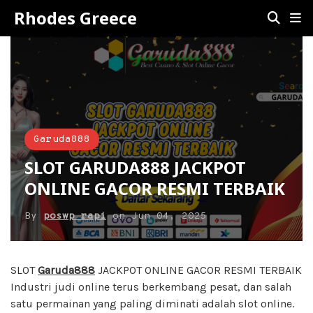
Rhodes Greece
Garuda888
SLOT GARUDA888 JACKPOT
ONLINE GACOR RESMI TERBAIK
By
poswp rapi
on
Jun 04, 2025
SLOT
Garuda888
JACKPOT ONLINE GACOR RESMI TERBAIK
Industri judi online terus berkembang pesat, dan salah
satu permainan yang paling diminati adalah slot online.