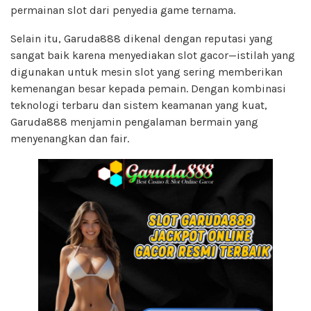
permainan slot dari penyedia game ternama.
Selain itu, Garuda888 dikenal dengan reputasi yang
sangat baik karena menyediakan slot gacor—istilah yang
digunakan untuk mesin slot yang sering memberikan
kemenangan besar kepada pemain. Dengan kombinasi
teknologi terbaru dan sistem keamanan yang kuat,
Garuda888 menjamin pengalaman bermain yang
menyenangkan dan fair.