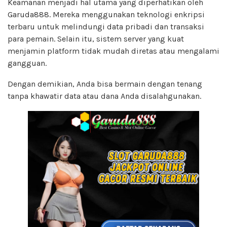
Keamanan menjadi hal utama yang diperhatikan oleh
Garuda888. Mereka menggunakan teknologi enkripsi
terbaru untuk melindungi data pribadi dan transaksi
para pemain. Selain itu, sistem server yang kuat
menjamin platform tidak mudah diretas atau mengalami
gangguan.
Dengan demikian, Anda bisa bermain dengan tenang
tanpa khawatir data atau dana Anda disalahgunakan.