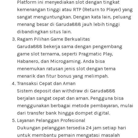
Platform ini menyediakan slot dengan tingkat
kemenangan tinggi atau RTP (Return to Player) yang
sangat menguntungkan. Dengan kata lain, peluang
menang besar di Garuda888 jauh lebih tinggi
dibandingkan situs lain.
Ragam Pilihan Game Berkualitas
Garuda888 bekerja sama dengan pengembang
game slot ternama, seperti Pragmatic Play,
Habanero, dan Microgaming. Anda bisa
menemukan ratusan jenis slot dengan tema
menarik dan fitur bonus yang melimpah.
Transaksi Cepat dan Aman
Sistem deposit dan withdraw di Garuda888
berjalan sangat cepat dan aman. Pengguna bisa
menggunakan berbagai metode pembayaran, mulai
dari transfer bank hingga dompet digital.
Layanan Pelanggan Profesional
Dukungan pelanggan tersedia 24 jam setiap hari
untuk membantu pemain mengatasi masalah