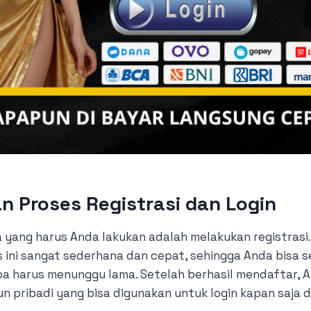
 Proses Registrasi dan Login
yang harus Anda lakukan adalah melakukan registrasi
 ini sangat sederhana dan cepat, sehingga Anda bisa 
a harus menunggu lama. Setelah berhasil mendaftar, 
 pribadi yang bisa digunakan untuk login kapan saja d