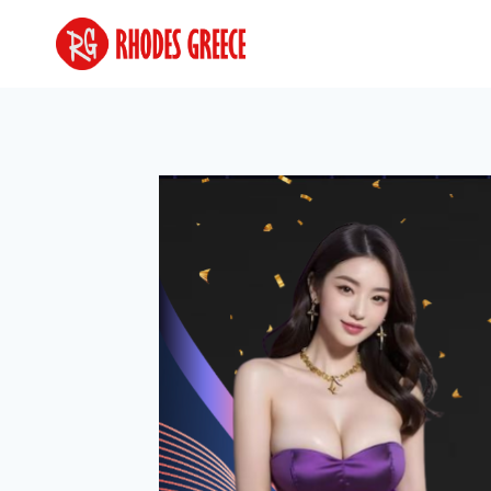
Skip
to
content