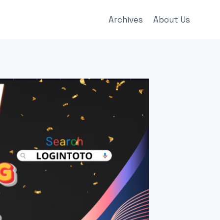
Archives
About Us