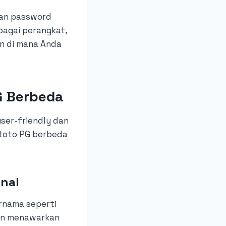
dan password
rbagai perangkat,
an di mana Anda
G Berbeda
ser-friendly dan
ntoto PG berbeda
enal
rnama seperti
 dan menawarkan