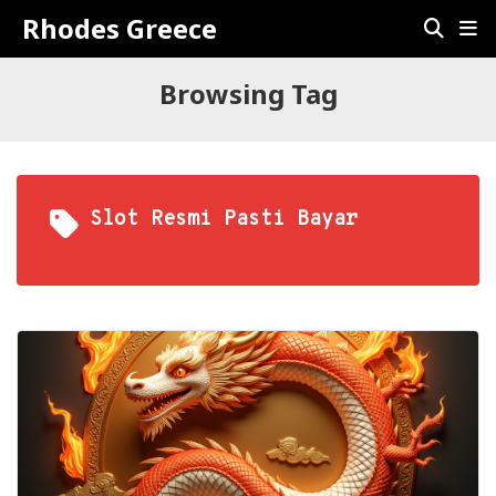
Rhodes Greece
Browsing Tag
Slot Resmi Pasti Bayar