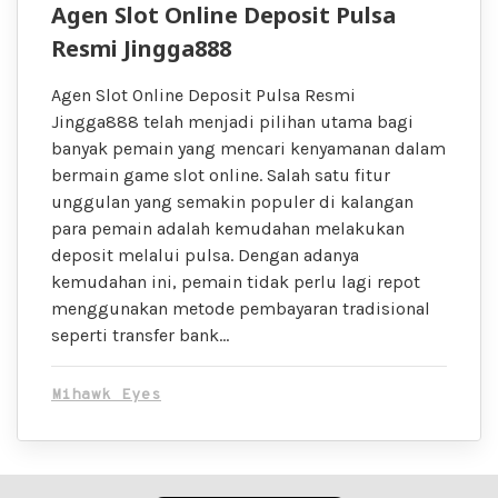
Agen Slot Online Deposit Pulsa
Resmi Jingga888
Agen Slot Online Deposit Pulsa Resmi
Jingga888 telah menjadi pilihan utama bagi
banyak pemain yang mencari kenyamanan dalam
bermain game slot online. Salah satu fitur
unggulan yang semakin populer di kalangan
para pemain adalah kemudahan melakukan
deposit melalui pulsa. Dengan adanya
kemudahan ini, pemain tidak perlu lagi repot
menggunakan metode pembayaran tradisional
seperti transfer bank…
Mihawk Eyes