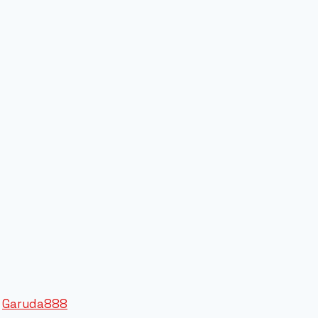
Garuda888