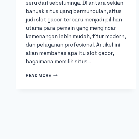
seru dari sebelumnya. Di antara sekian
banyak situs yang bermunculan, situs
judi slot gacor terbaru menjadi pilihan
utama para pemain yang mengincar
kemenangan lebih mudah, fitur modern,
dan pelayanan profesional. Artikel ini
akan membahas apa itu slot gacor,
bagaimana memilih situs…
SITUS
READ MORE
JUDI
SLOT
GACOR
TERBARU