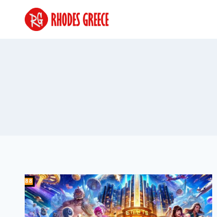
Skip
to
content