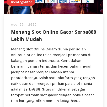
Uncategorized
Aug 28, 2025
Menang Slot Online Gacor Serba888
Lebih Mudah
Menang Slot Online Dalam dunia perjudian
online, slot online telah menjadi primadona di
kalangan pemain Indonesia. Kemudahan
bermain, variasi tema, dan kesempatan meraih
jackpot besar menjadi alasan utama
popularitasnya. Salah satu platform yang tengah
naik daun dan menjadi pilihan para slot mania
adalah Serba888. Situs ini dikenal sebagai
tempat bermain slot gacor dengan bonus besar
tiap hari yang bikin pemain ketagihan….