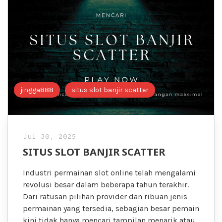
jingga888
situs slot banjir scatter
Jul 30, 2025
SITUS SLOT BANJIR SCATTER
Industri permainan slot online telah mengalami
revolusi besar dalam beberapa tahun terakhir.
Dari ratusan pilihan provider dan ribuan jenis
permainan yang tersedia, sebagian besar pemain
kini tidak hanya mencari tampilan menarik atau