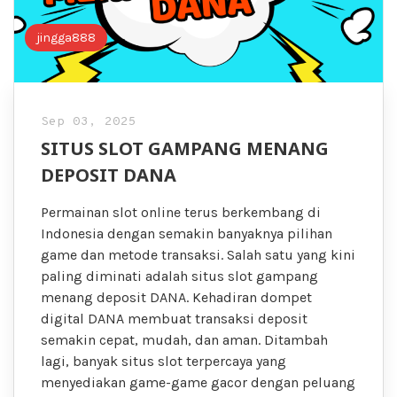
jingga888
Sep 03, 2025
SITUS SLOT GAMPANG MENANG
DEPOSIT DANA
Permainan slot online terus berkembang di
Indonesia dengan semakin banyaknya pilihan
game dan metode transaksi. Salah satu yang kini
paling diminati adalah situs slot gampang
menang deposit DANA. Kehadiran dompet
digital DANA membuat transaksi deposit
semakin cepat, mudah, dan aman. Ditambah
lagi, banyak situs slot terpercaya yang
menyediakan game-game gacor dengan peluang