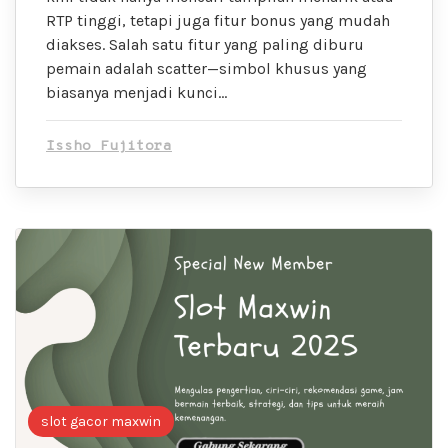
RTP tinggi, tetapi juga fitur bonus yang mudah
diakses. Salah satu fitur yang paling diburu
pemain adalah scatter—simbol khusus yang
biasanya menjadi kunci…
Issho Fujitora
slot gacor maxwin