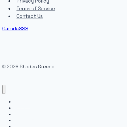
Privacy Policy
Terms of Service
Contact Us
Garuda888
© 2026 Rhodes Greece
Archives
About Us
Privacy Policy
Terms of Service
Contact Us