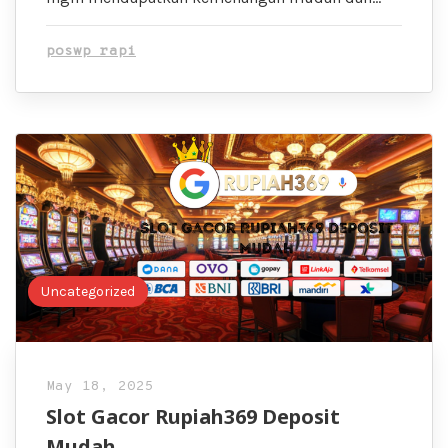
poswp rapi
Uncategorized
May 18, 2025
Slot Gacor Rupiah369 Deposit
Mudah