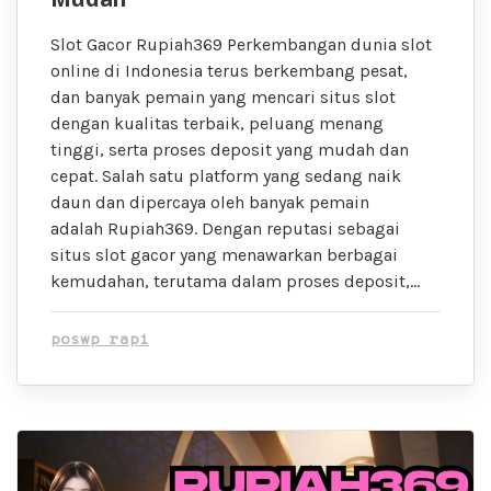
Slot Gacor Rupiah369 Perkembangan dunia slot
online di Indonesia terus berkembang pesat,
dan banyak pemain yang mencari situs slot
dengan kualitas terbaik, peluang menang
tinggi, serta proses deposit yang mudah dan
cepat. Salah satu platform yang sedang naik
daun dan dipercaya oleh banyak pemain
adalah Rupiah369. Dengan reputasi sebagai
situs slot gacor yang menawarkan berbagai
kemudahan, terutama dalam proses deposit,…
poswp rapi