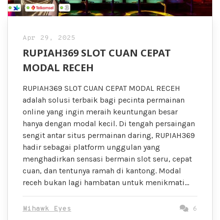
Apr 29, 2025
RUPIAH369 SLOT CUAN CEPAT
MODAL RECEH
RUPIAH369 SLOT CUAN CEPAT MODAL RECEH
adalah solusi terbaik bagi pecinta permainan
online yang ingin meraih keuntungan besar
hanya dengan modal kecil. Di tengah persaingan
sengit antar situs permainan daring, RUPIAH369
hadir sebagai platform unggulan yang
menghadirkan sensasi bermain slot seru, cepat
cuan, dan tentunya ramah di kantong. Modal
receh bukan lagi hambatan untuk menikmati…
Mihawk Eyes
6