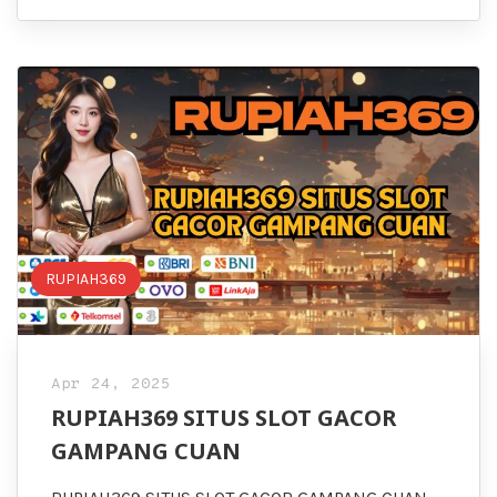
RUPIAH369
Apr 24, 2025
RUPIAH369 SITUS SLOT GACOR
GAMPANG CUAN